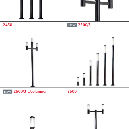
2450
2500/3
NEW
2500/3 c/columna
2500
NEW