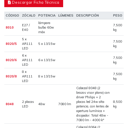
Descargar Ficha Técnica
CÓDIGO
ZÓCALO
POTENCIA
LÚMENES
DESCRIPCIÓN
PESO
lámpara
E27 /
7,500
8010
bulbo 60w
E40
kg
máx
5 x
7,500
8020/5
AR111
5 x 13/15w
kg
LED
6 x
7,500
8020/6
AR111
6 x 13/15w
kg
LED
8 x
7,500
8020/8
AR111
8 x 13/15w
kg
LED
Cabezal 8048 (2
brazos visor plano) con
driver Philips + 2
2 placas
placas led 24w alta
8,500
8048
48w
7080 lm
LED
potencia, con lentes de
kg
apertura lumínica +
disipador. Total 48w -
7080 lm - 4000 kº
Cabezal 8064 (2