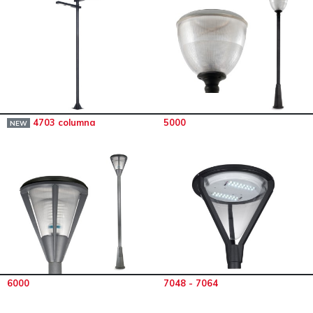
4703 columna
5000
NEW
6000
7048 - 7064