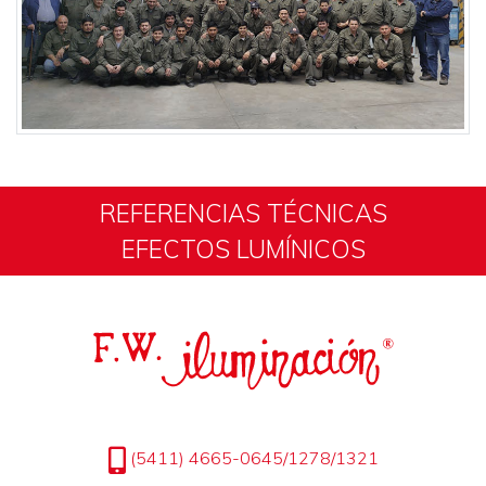
REFERENCIAS TÉCNICAS
EFECTOS LUMÍNICOS
(5411) 4665-0645/1278/1321