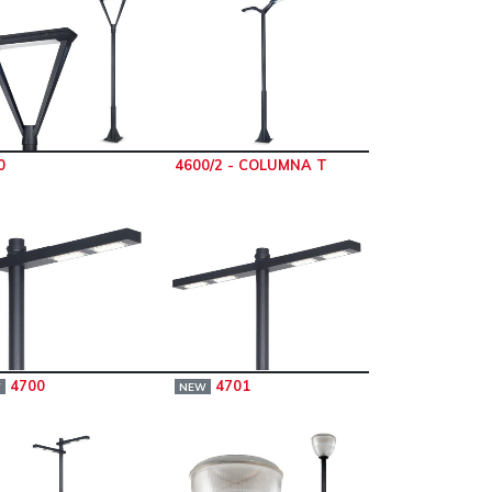
0
4600/2 - COLUMNA T
4700
4701
W
NEW