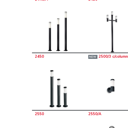
2450
2500/3 c/colum
NEW
2550
2550/A