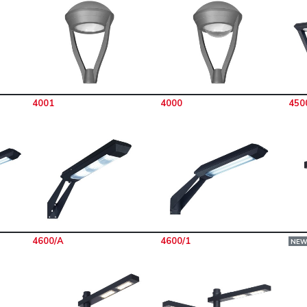
4001
4000
450
4600/A
4600/1
NE