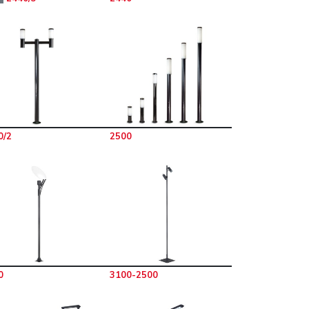
0/2
2500
0
3100-2500