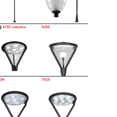
4703 columna
5000
W
0/6
7010