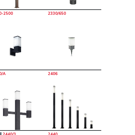
0-2500
2330/650
0/A
2406
2440/3
2440
W