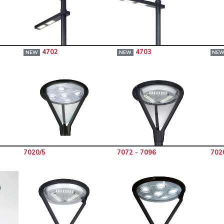
4702
4703
NEW
NEW
NE
7020/5
7072 - 7096
702