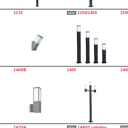
2210
2250/2450
230
NEW
2400/B
2400
240
2420/A
2440/3 columna
NEW
NE