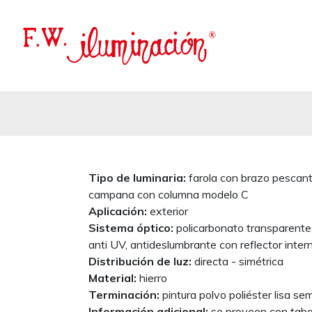
Tipo de luminaria:
farola con brazo pescant
campana con columna modelo C
Aplicación:
exterior
Sistema óptico:
policarbonato transparente
anti UV, antideslumbrante con reflector inter
Distribución de luz:
directa - simétrica
Material:
hierro
Terminación:
pintura polvo poliéster lisa s
Información adicional:
se proveen con taba