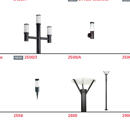
na
2500/3
2500/A
250
NEW
2556
2600
290