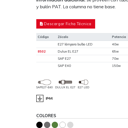
y bulón PAT. La columna no tiene base.
Descargar Ficha Técnica
Código
Zócalo
Potencia
E27 lámpara bulbo LED
40w
8502
Dulux EL E27
65w
SAP E27
70w
SAP E40
150w
SAPE27-E40
DULUX EL E27
E27 LED
COLORES