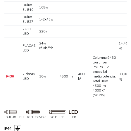
Dulux
105w
EL E40
Dulux
1-2x45w
EL E27
2G11
220v
LED
3
24w
14,400
PLACAS
cálido/frío
kg
LED
Columna 9430
con driver
Philips + 2
placas led
2 placas
4000
33,000
9430
30w
4500 lm
media potencia.
LED
kº
kg
Total 30w -
4500 lm -
4000 kº
(Neutro)
DULUX
DULUX EL E27-E40
2G11 LED
LED