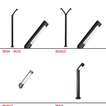
9500 - 9530
9500/2
9500/A
9550