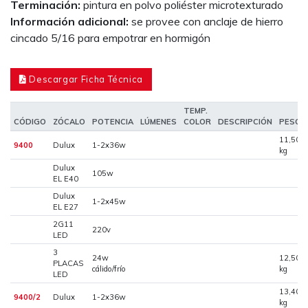
Terminación:
pintura en polvo poliéster microtexturado
Información adicional:
se provee con anclaje de hierro
cincado 5/16 para empotrar en hormigón
Descargar Ficha Técnica
TEMP.
CÓDIGO
ZÓCALO
POTENCIA
LÚMENES
COLOR
DESCRIPCIÓN
PESO
11,500
9400
Dulux
1-2x36w
kg
Dulux
105w
EL E40
Dulux
1-2x45w
EL E27
2G11
220v
LED
3
24w
12,500
PLACAS
cálido/frío
kg
LED
13,400
9400/2
Dulux
1-2x36w
kg