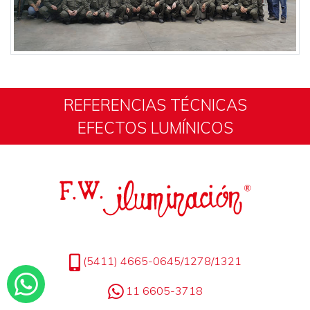
REFERENCIAS TÉCNICAS
EFECTOS LUMÍNICOS
(5411) 4665-0645/1278/1321
11 6605-3718