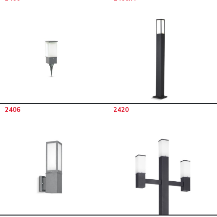
2406
2420