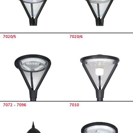
7020/5
7020/6
7072 - 7096
7010