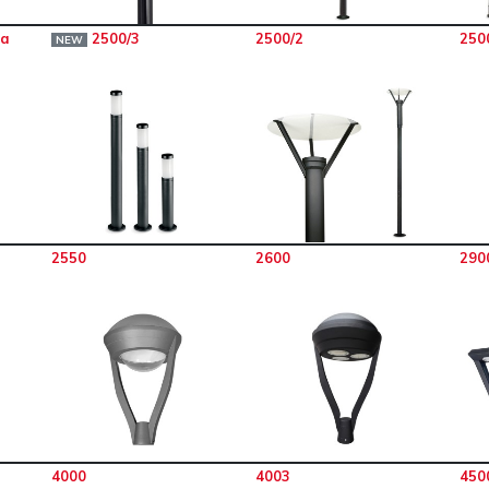
na
2500/3
2500/2
250
NEW
2550
2600
290
4000
4003
450