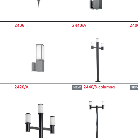
2406
2440/A
240
2420/A
2440/3 columna
NEW
NE