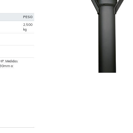
PESO
2,500
kg
 HP. Medidas
 130mm a: