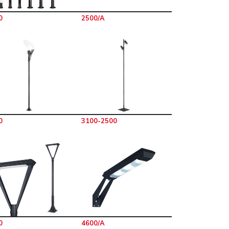
0
2500/A
0
3100-2500
0
4600/A