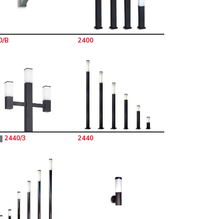
0/B
2400
2440/3
2440
W