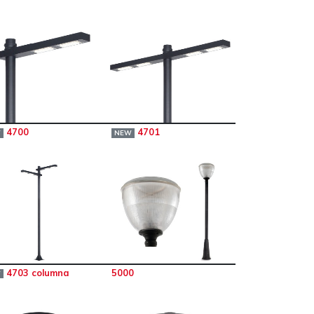
4700
4701
W
NEW
4703 columna
5000
W