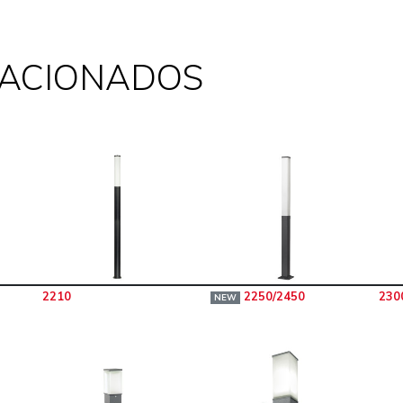
LACIONADOS
2210
2250/2450
230
NEW