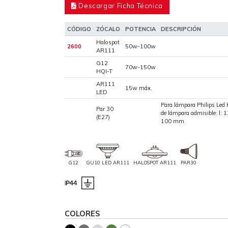
Descargar Ficha Técnica
CÓDIGO
ZÓCALO
POTENCIA
DESCRIPCIÓN
Halospot
2600
50w-100w
AR111
G12
70w-150w
HQI-T
AR111
15w máx.
LED
Para lámpara Philips Led
Par 30
de lámpara admisible: l:
(E27)
100 mm
G12
GU10 LED AR111
HALOSPOT AR111
PAR30
COLORES