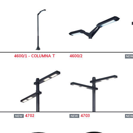
4600/1 - COLUMNA T
4600/2
NE
4702
4703
NEW
NEW
NE