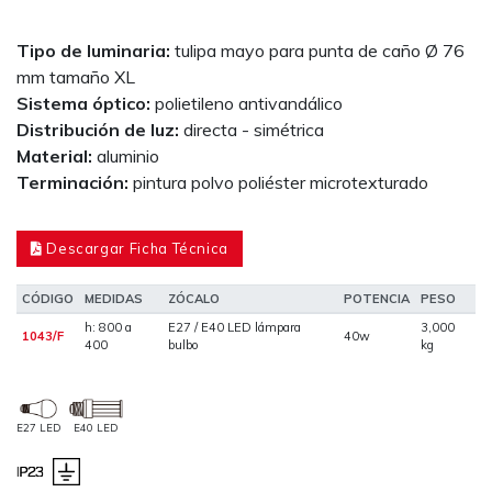
Tipo de luminaria:
tulipa mayo para punta de caño Ø 76
mm tamaño XL
Sistema óptico:
polietileno antivandálico
Distribución de luz:
directa - simétrica
Material:
aluminio
Terminación:
pintura polvo poliéster microtexturado
Descargar Ficha Técnica
CÓDIGO
MEDIDAS
ZÓCALO
POTENCIA
PESO
h: 800 a
E27 / E40 LED lámpara
3,000
1043/F
40w
400
bulbo
kg
E27 LED
E40 LED