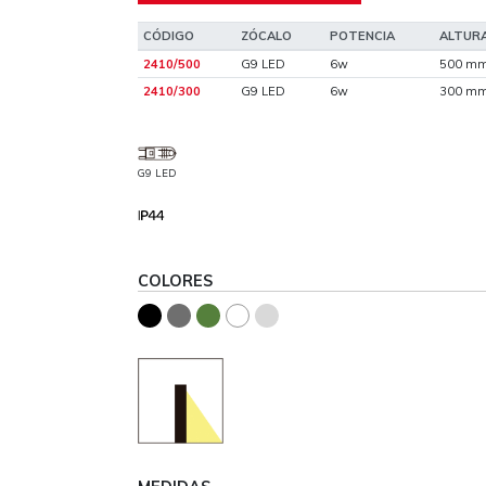
CÓDIGO
ZÓCALO
POTENCIA
ALTUR
2410/500
G9 LED
6w
500 m
2410/300
G9 LED
6w
300 m
G9 LED
COLORES