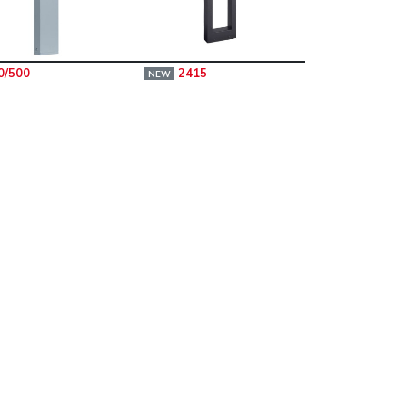
0/500
2415
NEW