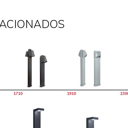
LACIONADOS
1710
1910
230