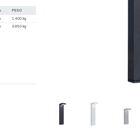
A
PESO
m
1,400 kg
m
0,850 kg