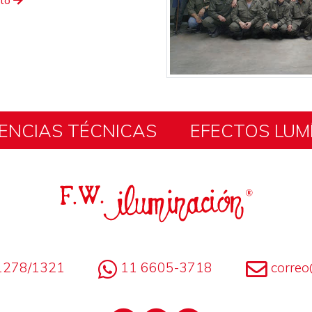
eto
ENCIAS TÉCNICAS
EFECTOS LUM
1278/1321
11 6605-3718
correo