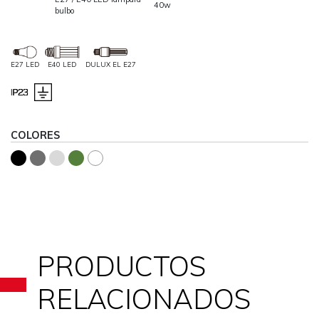
40w
bulbo
E27 LED
E40 LED
DULUX EL E27
COLORES
PRODUCTOS
RELACIONADOS