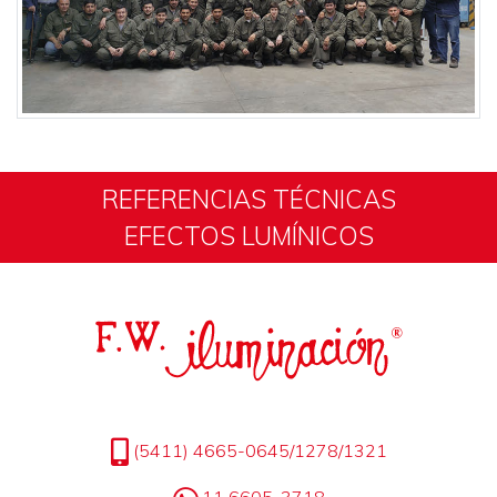
REFERENCIAS TÉCNICAS
EFECTOS LUMÍNICOS
(5411) 4665-0645/1278/1321