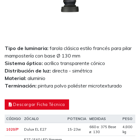
Tipo de luminaria:
farola clásica estilo francés para pilar
mampostería con base Ø 130 mm
Sistema óptico:
acrílico transparente cónico
Distribución de luz:
directa - simétrica
Material:
aluminio
Terminación:
pintura polvo poliéster microtexturado
Descargar Ficha Técnica
CÓDIGO
ZÓCALO
POTENCIA
MEDIDAS
PESO
660 a: 375 Base
4,800
1020/P
Dulux EL E27
15-23w
ø: 130
kg
E27 / E40 LED lámpara