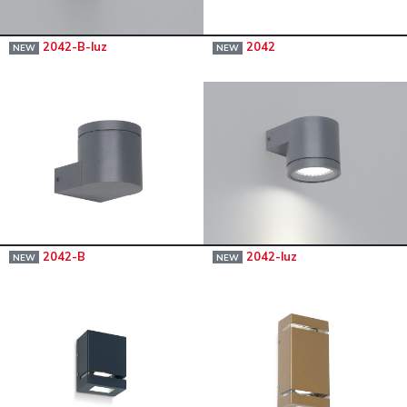
2042-B-luz
2042
NEW
NEW
2042-B
2042-luz
NEW
NEW