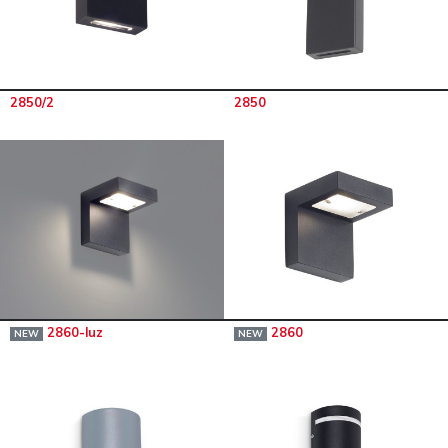
2850/2
2850
2860-luz
2860
NEW
NEW