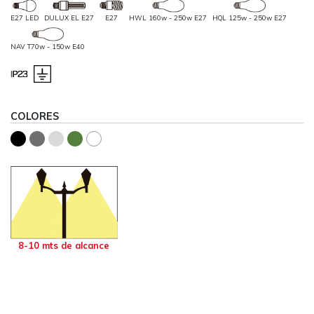
E27 LED
DULUX EL E27
E27
HWL 160w - 250w E27
HQL 125w - 250w E27
NAV T70w - 150w E40
COLORES
8-10 mts de alcance