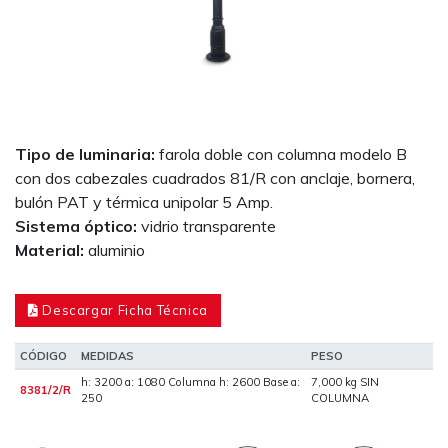
Tipo de luminaria:
farola doble con columna modelo B
con dos cabezales cuadrados 81/R con anclaje, bornera,
bulón PAT y térmica unipolar 5 Amp.
Sistema óptico:
vidrio transparente
Material:
aluminio
Descargar Ficha Técnica
CÓDIGO
MEDIDAS
PESO
h: 3200 a: 1080 Columna h: 2600 Base a:
7,000 kg SIN
8381/2/R
250
COLUMNA