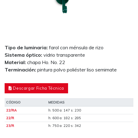
Tipo de luminaria:
farol con ménsula de rizo
Sistema óptico:
vidrio transparente
Material:
chapa Ho. No. 22
Terminación:
pintura polvo poliéster liso semimate
Descargar Ficha Técnica
CÓDIGO
MEDIDAS
22/RA
h: 500 a: 147 s: 230
22/R
h: 600 a: 182 s: 285
23/R
h: 750 a: 220 s: 342