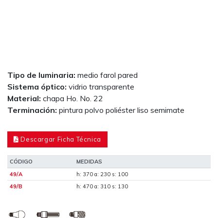
Tipo de luminaria:
medio farol pared
Sistema óptico:
vidrio transparente
Material:
chapa Ho. No. 22
Terminación:
pintura polvo poliéster liso semimate
Descargar Ficha Técnica
CÓDIGO
MEDIDAS
49/A
h: 370 a: 230 s: 100
49/B
h: 470 a: 310 s: 130