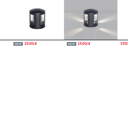
1500/4
1500/4
300
NEW
NEW