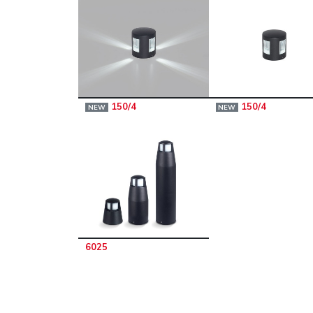
150/4
150/4
NEW
NEW
6025