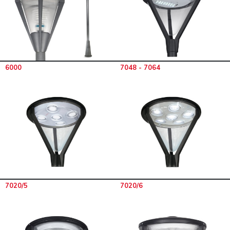
6000
7048 - 7064
7020/5
7020/6