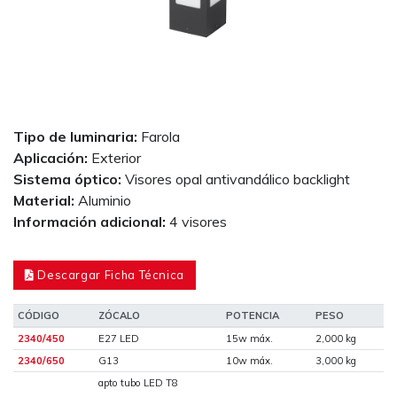
Tipo de luminaria:
Farola
Aplicación:
Exterior
Sistema óptico:
Visores opal antivandálico backlight
Material:
Aluminio
Información adicional:
4 visores
Descargar Ficha Técnica
CÓDIGO
ZÓCALO
POTENCIA
PESO
2340/450
E27 LED
15w máx.
2,000 kg
2340/650
G13
10w máx.
3,000 kg
apto tubo LED T8